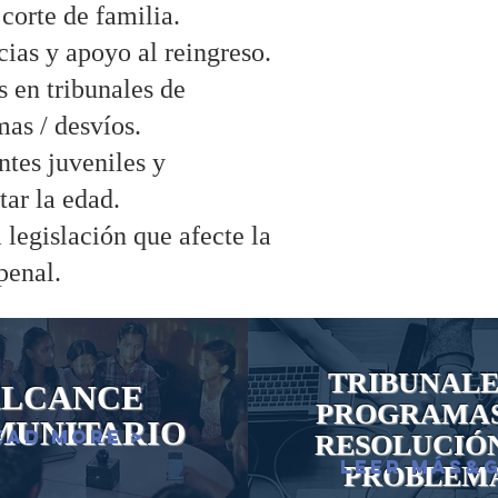
corte de familia.
ias y apoyo al reingreso.
s en tribunales de
as / desvíos.
ntes juveniles y
ar la edad.
 legislación que afecte la
penal.
TRIBUNALE
ALCANCE
PROGRAMAS
MUNITARIO
ead More >
RESOLUCIÓ
Leer más&g
PROBLEM