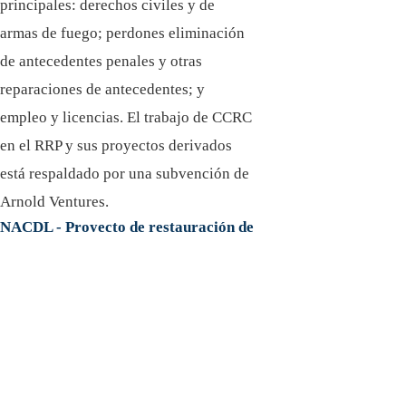
principales: derechos civiles y de
armas de fuego; perdones eliminación
de antecedentes penales y otras
reparaciones de antecedentes; y
empleo y licencias. El trabajo de CCRC
en el RRP y sus proyectos derivados
está respaldado por una subvención de
Arnold Ventures.
NACDL - Proyecto de restauración de
derechos
Descargo de responsabilidad:
La información en este sitio web es solo para fines
de información general. Nada en este sitio debe
tomarse como consejo legal para ningún caso o
situación individual. Esta información no tiene la
intención de crear, y su recepción o visualización no
constituye una relación abogado-cliente.