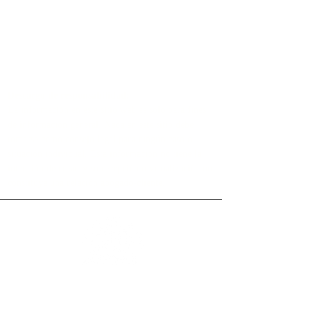
Descargo de responsabilidad:
La información en este sitio web es solo para fines
de información general. Nada en este sitio debe
tomarse como consejo legal para ningún caso o
situación individual. Esta información no tiene la
intención de crear, y su recepción o visualización no
constituye una relación abogado-cliente.